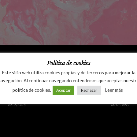
26/07/2015
Política de cookies
Este sitio web utiliza cookies propias y de terceros para mejorar la
navegación. Al continuar navegando entendemos que aceptas nuestr
al Buttons
View All 
política de cookies.
Leer más
Aceptar
Rechazar
20/07/2015
18/07/2015