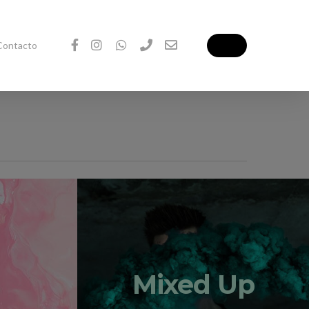
facebook
instagram
whatsapp
phone
email
Menu
Contacto
Mixed Up